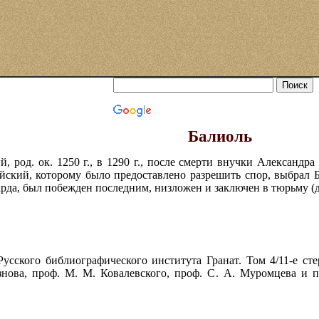
Балиоль
, род. ок. 1250 г., в 1290 г., после смерти внучки Александр
йский, которому было предоставлено разрешить спор, выбрал Б.
да, был побежден последним, низложен и заключен в тюрьму (до 1
усского библиографического института Гранат. Том 4/11-е сте
знова, проф. М. М. Ковалевского, проф. С. А. Муромцева и 