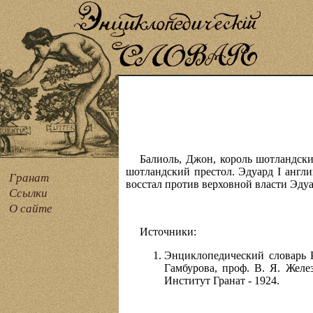
Балиоль, Джон, король шотландский
шотландский престол. Эдуард I англи
Гранат
восстал против верховной власти Эдуар
Ссылки
О сайте
Источники:
Энциклопедический словарь Р
Гамбурова, проф. В. Я. Желе
Институт Гранат - 1924.