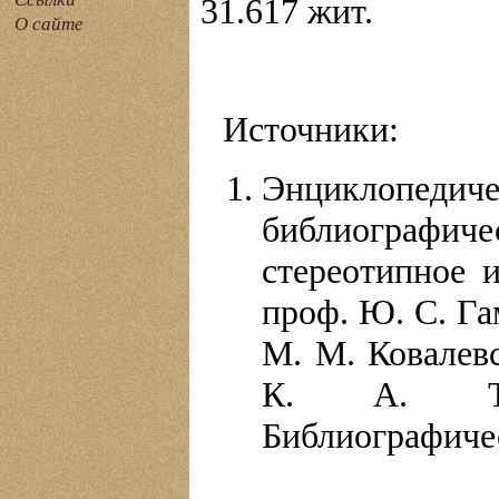
31.617 жит.
О сайте
Источники:
Энциклопе
библиографиче
стереотипное и
проф. Ю. С. Га
М. М. Ковалевс
К. А. Тим
Библиографичес