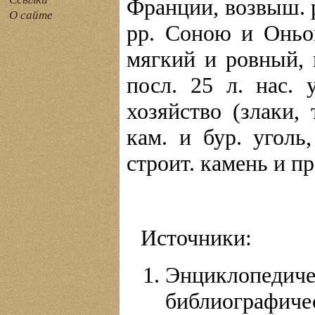
Франции, возвыш. ра
О сайте
pp. Соною и Оньон
мягкий и ровный, п
посл. 25 л. нас. 
хозяйство (злаки,
кам. и бур. уголь
строит. камень и пр.
Источники:
Энциклопе
библиографиче