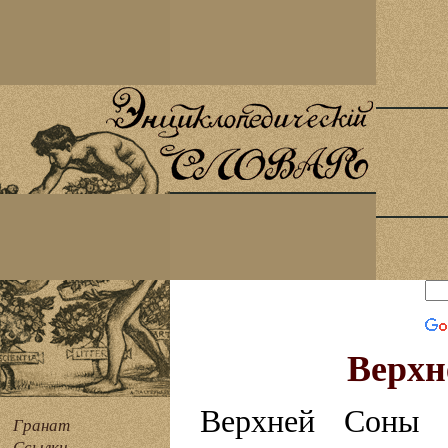
Верхн
Верхней Соны де
Гранат
Ссылки