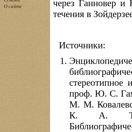
через Ганновер и 
О сайте
течения в Зойдерзее
Источники:
Энциклопе
библиографиче
стереотипное и
проф. Ю. С. Га
М. М. Ковалевс
К. А. Тим
Библиографичес