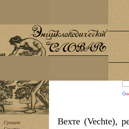
Вехте (Vechte), р
Гранат
Ссылки