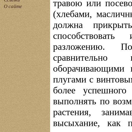
травою или посев
О сайте
(хлебами, масличн
должна прикрыт
способствоват
разложению. П
сравнительно
оборачивающими 
плугами с винтовы
более успешного
выполнять по возм
растения, заним
высыхание, как 