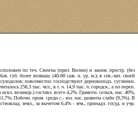
асположен по теч. Свенты (прит. Вилии) и заним. простр. (без
в. губ. более возвыш. (40-80 саж. н. ур. м.); в сев.-зап. своей
ы суходолов; повсеместно господствуют дерновоподз. суглинки.
алось 258,3 тыс. чел., в т. ч. 14,9 тыс. ч. городск., а по переп.
чти искл. великор.) составл. всего 4,2%. Грамотн. сельск. нас. 40%,
11,7%; Побочн. пром. среди с.- хоз. нас. развиты слабо (9,3%). В
тновлад. земл., за вычетом 6,4% - зем., принадл. госуд. и учр.