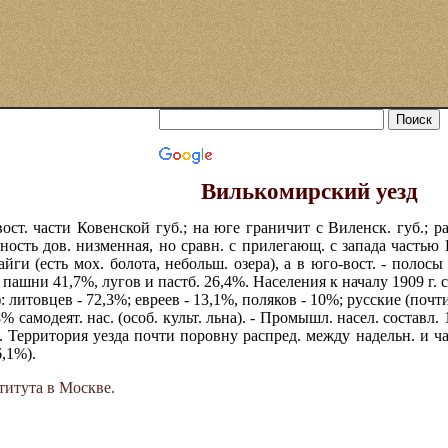
Вилькомирский уезд
ост. части Ковенской губ.; на юге граничит с Виленск. губ.; р
тность дов. низменная, но сравн. с прилегающ. с запада частью Ко
айги (есть мох. болота, небольш. озера), а в юго-вост. - полос
ашни 41,7%, лугов и пастб. 26,4%. Населения к началу 1909 г. счит
. в.): литовцев - 72,3%; евреев - 13,1%, поляков - 10%; русские (по
 самодеят. нас. (особ. культ. льна). - Промышл. насел. составл. 
с. Территория уезда почти поровну распред. между надельн. и час
6,1%).
титута в Москве.