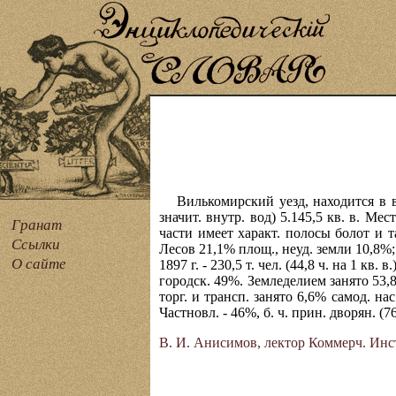
Вилькомирский уезд, находится в в
значит. внутр. вод) 5.145,5 кв. в. Мес
Гранат
части имеет характ. полосы болот и т
Ссылки
Лесов 21,1% площ., неуд. земли 10,8%; п
О сайте
1897 г. - 230,5 т. чел. (44,8 ч. на 1 кв
городск. 49%. Земледелием занято 53,8%
торг. и трансп. занято 6,6% самод. на
Частновл. - 46%, б. ч. прин. дворян. (7
В. И. Анисимов, лектор Коммерч. Инс