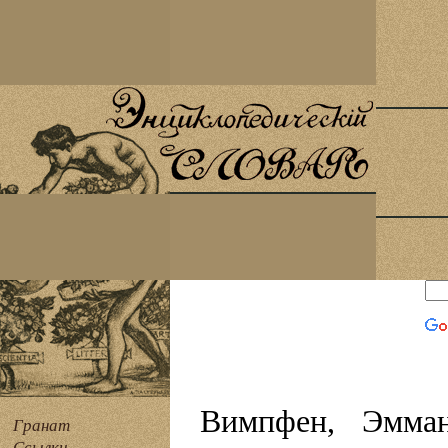
Вимпфен, Эмман
Гранат
Ссылки