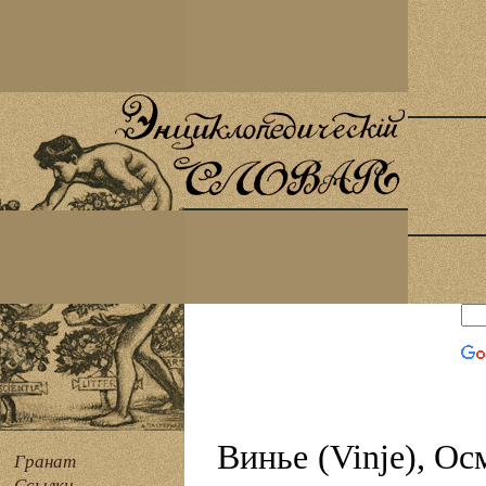
Винье (Vinje), Ос
Гранат
Ссылки