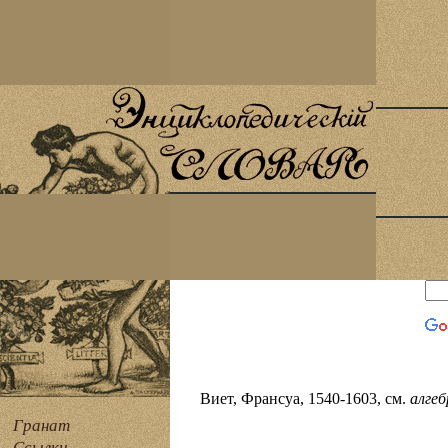
Виет, Франсуа, 1540-1603, см.
алгеб
Гранат
Ссылки