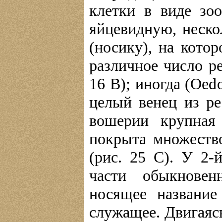
клетки в виде зо
яйцевидную, неско
(носику), на котор
различное число ре
16 В); иногда (Oed
целый венец из ре
вошерии крупная
покрыта множеств
(рис. 25 С). У 2-
части обыкновен
носящее название
служащее. Двигаясь