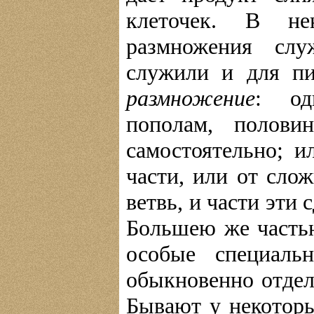
клеточек. В не
размножения слу
служили и для пи
размножение
: од
пополам, полови
самостоятельно; и
части, или от сло
ветвь, и части эти
Большею же часть
особые специаль
обыкновенно отдел
Бывают у некотор