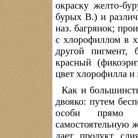
окраску желто-бур
бурых В.) и разли
наз. багрянок; про
с хлорофиллом в х
другой пигмент,
красный (фикоэри
цвет хлорофилла и
Как и большинств
двояко: путем бес
особи прямо о
самостоятельную ж
дает продукт сли