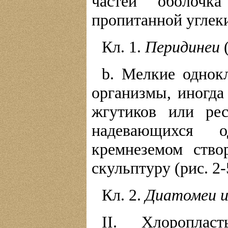
частей оболочк
пропитанной углеки
Кл. 1.
Перидинеи
(
b. Мелкие однок
организмы, иногд
жгутиков или рес
надевающихся 
кремнеземом ств
скульптуру (рис. 2-
Кл. 2.
Диатомеи и
II. Хлороплас