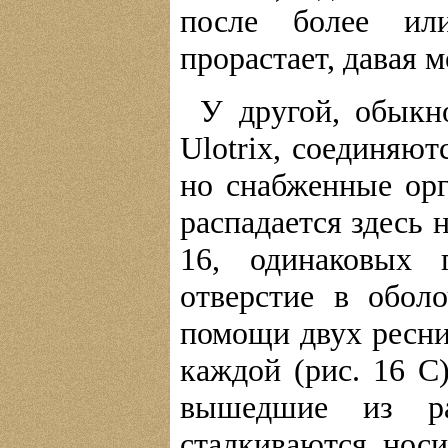
после более ил
прорастает, давая 
У другой, обыкн
Ulotrix, соединяю
но снабженные ор
распадается здесь 
16, одинаковых 
отверстие в обол
помощи двух ресни
каждой (рис. 16 С
вышедшие из ра
сталкиваются нос