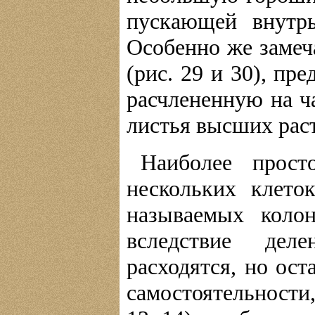
пускающей внутр
Особенно же замеч
(рис. 29 и 30), пр
расчлененную на ч
листья высших рас
Наиболее прост
нескольких клет
называемых колон
вследствие дел
расходятся, но ост
самостоятельности