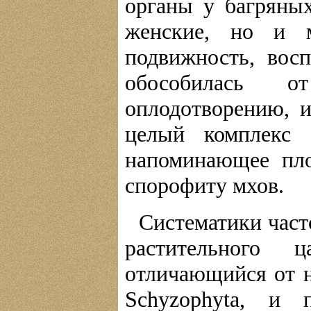
органы у багряных
женские, но и 
подвижность, вос
обособилась о
оплодотворению, и
целый комплекс 
напоминающее пло
спорофиту мхов.
Систематики част
растительного 
отличающийся от н
Schyzophyta, и