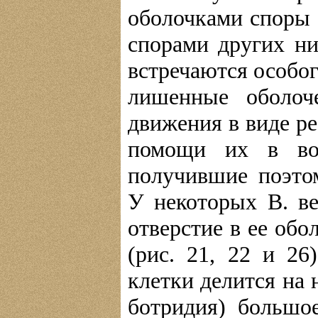
оболочками споры 
спорами других ни
встречаются особо
лишенные оболоч
движения в виде р
помощи их в во
получившие поэто
У некоторых В. ве
отверстие в ее обо
(рис. 21, 22 и 2
клетки делится на н
ботридия) большо