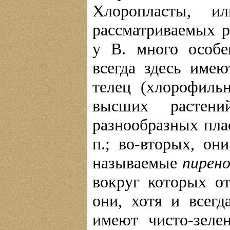
Хлоропласты, 
рассматриваемых р
у В. много особе
всегда здесь име
телец (хлорофиль
высших растен
разнообразных пласт
п.; во-вторых, он
называемые
пирен
вокруг которых от
они, хотя и всегд
имеют чисто-зеле