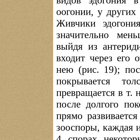
видов эдогония 
оогонии, у других
Живчики эдогони
значительно мен
выйдя из антерид
входит через его 
нею (рис. 19); по
покрывается тол
превращается в т. 
после долгого по
прямо развивается
зооспоры, каждая 
4 спорах некотор