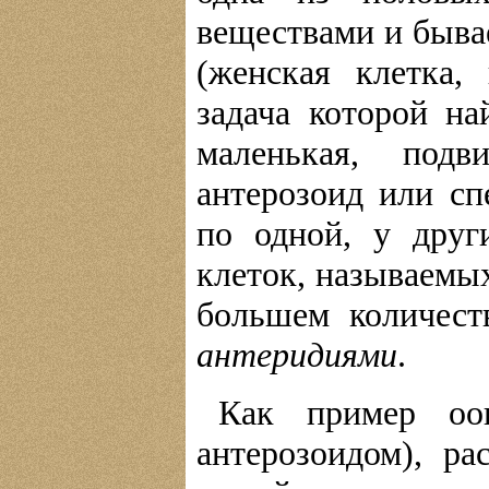
веществами и быва
(женская клетка,
задача которой на
маленькая, подв
антерозоид или сп
по одной, у друг
клеток, называем
большем количест
антеридиями
.
Как пример оог
антерозоидом), р