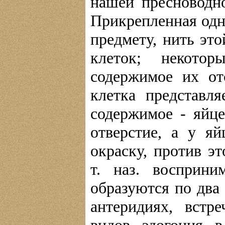
нашей пресноводн
Прикрепленная одн
предмету, нить эт
клеток; некото
содержимое их отс
клетка представл
содержимое - яйце
отверстие, а у я
окраску, против эт
т. наз. восприн
образуются по два
антеридиях, вст