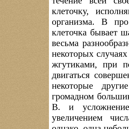
течение всей св
клеточку, испол
организма. В про
клеточка бывает ш
весьма разнообразн
некоторых случаях
жгутиками, при 
двигаться соверше
некоторые други
громадном большин
В. и усложнени
увеличением чис
однако, одна небол