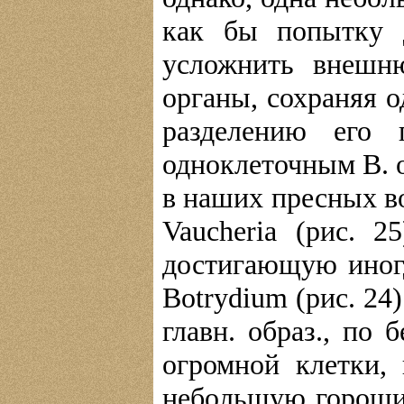
как бы попытку д
усложнить внешн
органы, сохраняя о
разделению его 
одноклеточным В. о
в наших пресных во
Vaucheria (рис. 2
достигающую иног
Botrydium (рис. 24
главн. образ., по
огромной клетки,
небольшую гороши