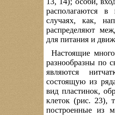
13, 14); особи, вх
располагаются в
случаях, как, на
распределяют меж
для питания и движ
Настоящие много
разнообразны по с
являются нитчат
состоящую из ряда
вид пластинок, об
клеток (рис. 23),
построенные из м