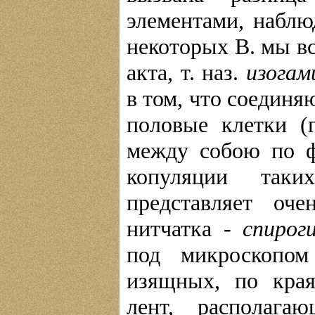
элементами, наблю
некоторых В. мы в
акта, т. наз.
изога
в том, что соедин
половые клетки (
между собою по 
копуляции таки
представляет оч
нитчатка -
спирог
под микроскопо
изящных, по края
лент, располаг