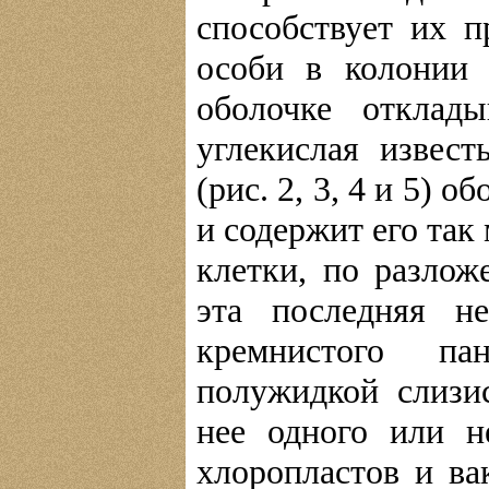
способствует их п
особи в колонии 
оболочке отклады
углекислая извес
(рис. 2, 3, 4 и 5)
и содержит его так
клетки, по разлож
эта последняя н
кремнистого па
полужидкой слизи
нее одного или н
хлоропластов и ва