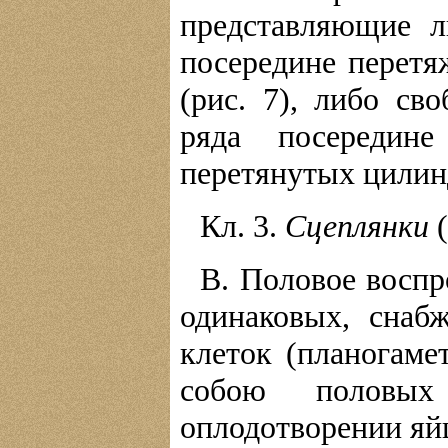
представляющие л
посередине перет
(рис. 7), либо св
ряда посередин
перетянутых цилинд
Кл. 3.
Сцеплянки
(
B. Половое воспр
одинаковых, снаб
клеток (планогаме
собою половы
оплодотворении яй