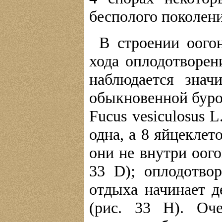
бесполого поколени
В строении оого
хода оплодотворен
наблюдается знач
обыкновенной буро
Fucus vesiculosus L
одна, а 8 яйцеклет
они не внутри оого
33 D); оплодотвор
отдыха начинает д
(рис. 33 Н). Оч