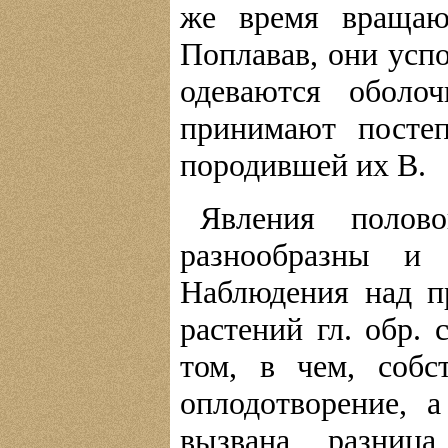
же время вращаю
Поплавав, они усп
одеваются оболо
принимают посте
породившей их В.
Явления полов
разнообразны и 
Наблюдения над п
растений гл. обр.
том, в чем, собс
оплодотворение, 
вызвана разни