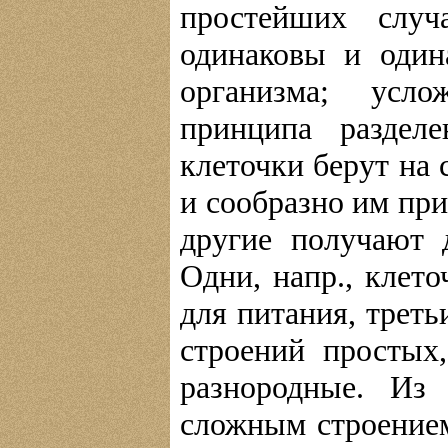
простейших слу
одинаковы и один
организма; усл
принципа раздел
клеточки берут на 
и сообразно им пр
другие получают 
Одни, напр., клет
для питания, треть
строений простых
разнородные. Из
сложным строение