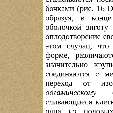
бочками (рис. 16 D
образуя, в конц
оболочкой зиготу 
оплодотворение св
этом случаи, что
форме, различаю
значительно круп
соединяются с ме
переход от изо
оогамическому
опл
сливающиеся клет
одна из половых