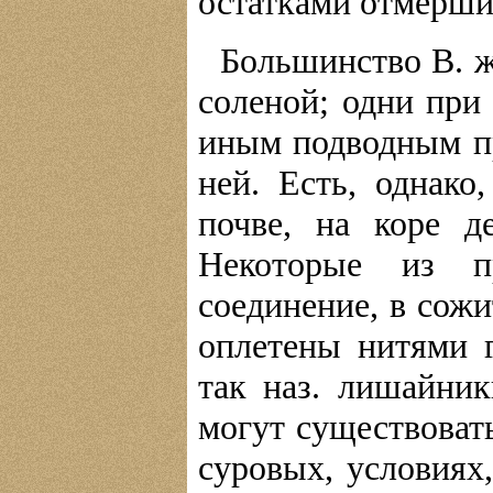
остатками отмерши
Большинство В. жи
соленой; одни при
иным подводным пр
ней. Есть, однако
почве, на коре д
Некоторые из п
соединение, в сожи
оплетены нитями 
так наз. лишайник
могут существоват
суровых, условиях