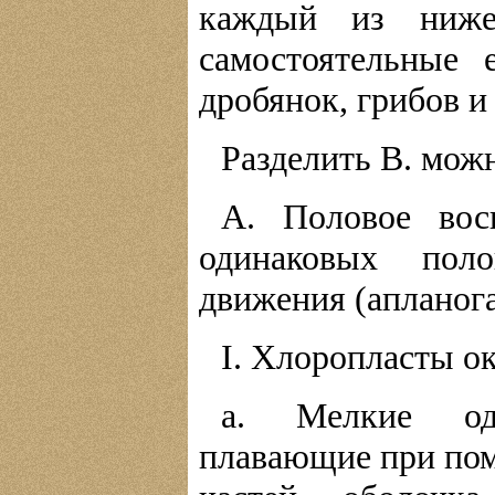
каждый из ниже
самостоятельные 
дробянок, грибов и 
Разделить В. мож
А. Половое вос
одинаковых пол
движения (апланога
I. Хлоропласты о
a. Мелкие одн
плавающие при пом