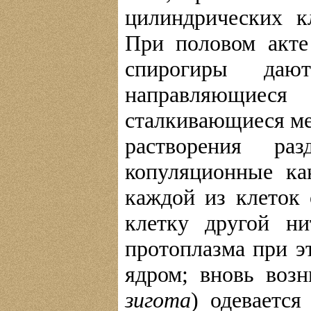
цилиндрических к
При половом акте
спирогиры даю
направляющие
сталкивающиеся ме
растворения ра
копуляционные ка
каждой из клеток
клетку другой н
протоплазма при э
ядром; вновь возн
зигота
) одевается