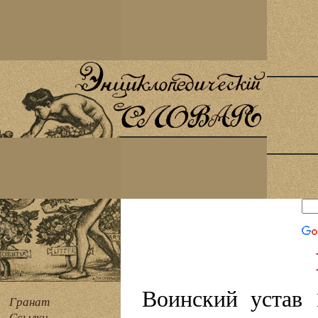
Воинский устав 
Гранат
Ссылки