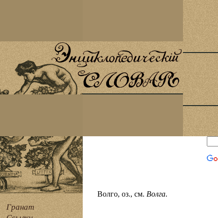
Волго, оз., см.
Волга
.
Гранат
Ссылки