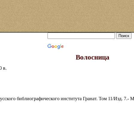
Волосница
0 в.
ского библиографического института Гранат. Том 11/Изд. 7.- Моск