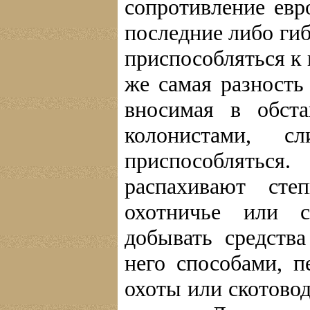
сопротивление евр
последние либо ги
приспособляться к 
же самая разность
вносимая в обст
колонистами, 
приспособлятьс
распахивают ст
охотничье или с
добывать средств
него способами, п
охоты или скотово