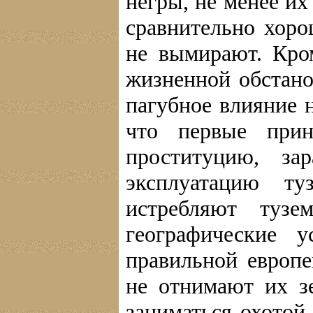
негры, не менее их
сравнительно хор
не вымирают. Кро
жизненной обстано
пагубное влияние 
что первые прин
проституцию, з
эксплуатацию ту
истребляют тузе
географические 
правильной европе
не отнимают их з
заниматься охотой