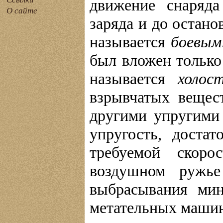
движение снаряда
О сайте
заряда и до остано
называется
боевым
был вложен только 
называется
холос
взрывчатых вещест
другими упругими
упругость, доста
требуемой скоро
воздушном ружье
выбрасывания ми
метательных машин