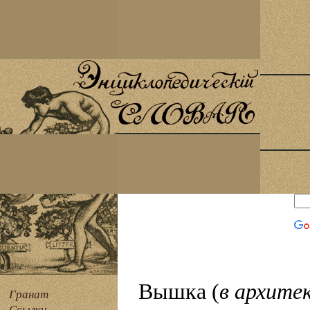
Вышка (
в архите
Гранат
Ссылки